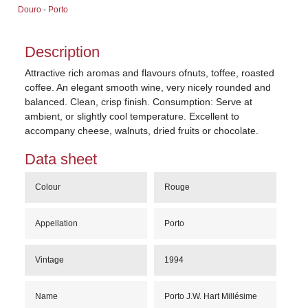
Douro
-
Porto
Description
Attractive rich aromas and flavours ofnuts, toffee, roasted
coffee. An elegant smooth wine, very nicely rounded and
balanced. Clean, crisp finish. Consumption: Serve at
ambient, or slightly cool temperature. Excellent to
accompany cheese, walnuts, dried fruits or chocolate.
Data sheet
Colour
Rouge
Appellation
Porto
Vintage
1994
Name
Porto J.W. Hart Millésime