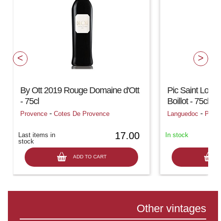
By Ott 2019 Rouge Domaine d'Ott
Pic Saint Loup
- 75cl
Boillot - 75cl
-
-
Provence
Cotes De Provence
Languedoc
Pic S
17.00
Last items in
In stock
stock
ADD TO CART
Other vintages