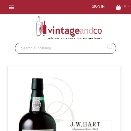

(0)
SIGN IN