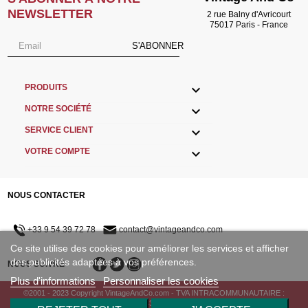
NEWSLETTER
2 rue Balny d'Avricourt
75017 Paris - France
S'ABONNER

PRODUITS

NOTRE SOCIÉTÉ

SERVICE CLIENT

VOTRE COMPTE
NOUS CONTACTER
+33 9 54 39 72 78
contact@vintageandco.com
Ce site utilise des cookies pour améliorer les services et afficher
des publicités adaptées à vos préférences.
NOUS SUIVRE
Plus d'informations
Personnaliser les cookies
©2001 - 2023 Copyright VintageAndCo.com - TVA INTRACOMMUNAUTAIRE :
FR33433498730