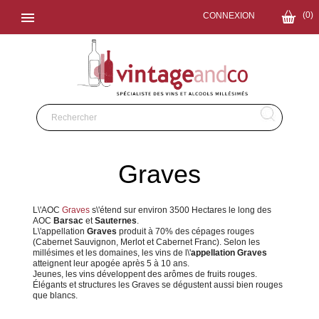

(0)
CONNEXION
Graves
L\'AOC
Graves
s\'étend sur environ 3500 Hectares le long des
AOC
Barsac
et
Sauternes
.
L\'appellation
Graves
produit à 70% des cépages rouges
(Cabernet Sauvignon, Merlot et Cabernet Franc). Selon les
millésimes et les domaines, les vins de l\'
appellation Graves
atteignent leur apogée après 5 à 10 ans.
Jeunes, les vins développent des arômes de fruits rouges.
Élégants et structures les Graves se dégustent aussi bien rouges
que blancs.