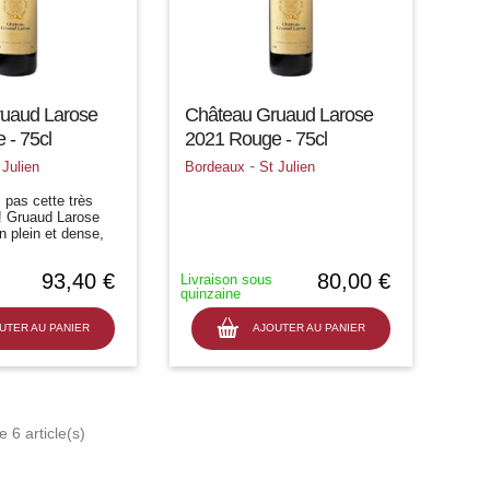
uaud Larose
Château Gruaud Larose
 - 75cl
2021 Rouge - 75cl
-
 Julien
Bordeaux
St Julien
pas cette très
 ! Gruaud Larose
n plein et dense,
e bouche très
persistante, avec
93,40 €
80,00 €
Livraison sous
at en finale. »
quinzaine
de...
UTER AU PANIER
AJOUTER AU PANIER
 6 article(s)