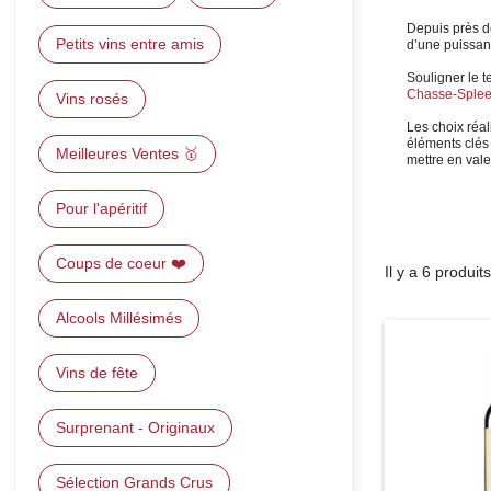
Depuis près de
Petits vins entre amis
d’une puissant
Souligner le t
Chasse-Sple
Vins rosés
Les choix réa
éléments clés 
Meilleures Ventes 🥇
mettre en valeu
Pour l'apéritif
Coups de coeur ❤️
Il y a 6 produits
Alcools Millésimés
Vins de fête
Surprenant - Originaux
Sélection Grands Crus