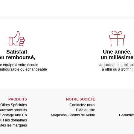
Satisfait
Une année,
ou remboursé,
un millésime
e équipe à votre écoute
Un cadeau inoubliabl
emboursable ou échangeable
à offrir ou à s'offrir !
PRODUITS
NOTRE SOCIÉTÉ
Offres Spéciales
Contactez-nous
uveaux produits
Plan du site
z Vintage and Co
Magasins - Points de Vente
Garantie
us les domaines
utes les marques