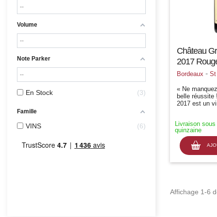
Volume
Château Gr
Note Parker
2017 Rouge
-
Bordeaux
St
« Ne manquez 
En Stock
3
belle réussite
2017 est un vi
qui déroule un
Famille
expressive et 
Livraison sous
beaucoup d'écl
VINS
6
quinzaine
Revue du Vin 
AJO
Affichage 1-6 de