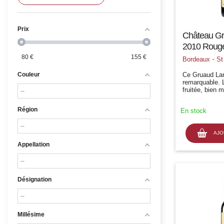
Prix
Château Gr
2010 Rouge
80
€
155
€
-
Bordeaux
St
Ce Gruaud Lar
Couleur
remarquable. 
fruitée, bien m
jutosité, de la
bonne définitio
Région
En stock
gourmandise ai
trame acidulée
AJO
Appellation
Désignation
Millésime