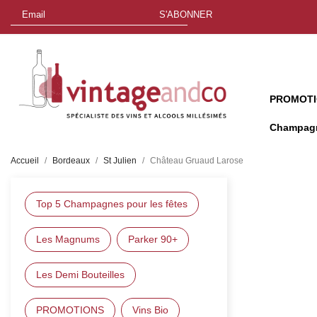
S'ABONNER
PROMOT
Champag
Accueil
Bordeaux
St Julien
Château Gruaud Larose
Top 5 Champagnes pour les fêtes
C
Les Magnums
Parker 90+
Les Demi Bouteilles
PROMOTIONS
Vins Bio