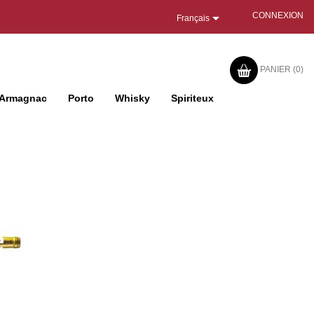

CONNEXION
Français
PANIER
(0)
Armagnac
Porto
Whisky
Spiriteux
e