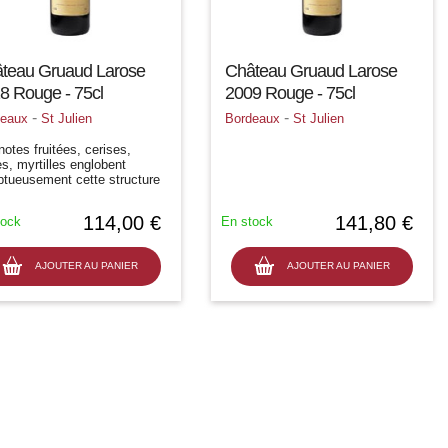
teau Gruaud Larose
Château Gruaud Larose
8 Rouge - 75cl
2009 Rouge - 75cl
-
-
deaux
St Julien
Bordeaux
St Julien
notes fruitées, cerises,
s, myrtilles englobent
ptueusement cette structure
che que l'on retrouve en
he sur une attaque
114,00 €
141,80 €
tock
En stock
euse, glissant sur la palais
catement pour...
AJOUTER AU PANIER
AJOUTER AU PANIER