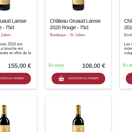
uaud Larose
Château Gruaud Larose
Châ
 - 75cl
2020 Rouge - 75cl
201
-
 Julien
Bordeaux
St Julien
Bor
ose 2010 est
Les 
La bouche est
mûre
enée et offre de la
volu
 fraicheur, une
fraî
n, de la
bouc
155,00 €
108,00 €
En stock
En s
nsi quune fine
crém
, un...
déli
UTER AU PANIER
AJOUTER AU PANIER