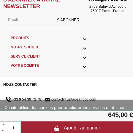
NEWSLETTER
2 rue Balny d'Avricourt
75017 Paris - France
S'ABONNER

PRODUITS

NOTRE SOCIÉTÉ

SERVICE CLIENT

VOTRE COMPTE
NOUS CONTACTER
+33 9 54 39 72 78
contact@vintageandco.com
Ce site utilise des cookies pour améliorer les services et afficher
des publicités adaptées à vos préférences.
645,00 €
NOUS SUIVRE
Plus d'informations
Personnaliser les cookies
©2001 - 2023 Copyright VintageAndCo.com - TVA INTRACOMMUNAUTAIRE :
Ajouter au panier
FR33433498730