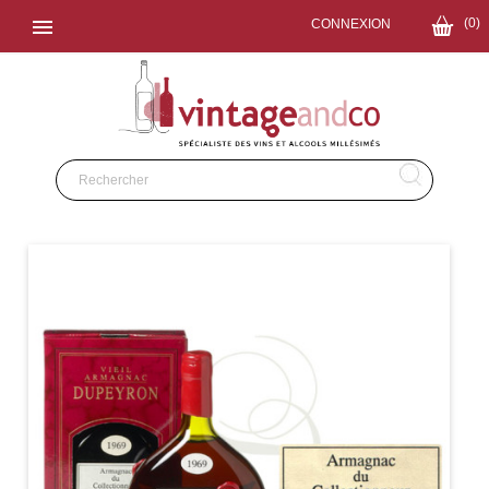

(0)
CONNEXION