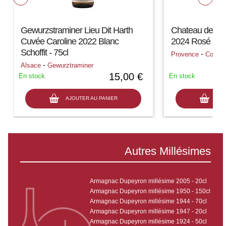
Gewurzstraminer Lieu Dit Harth
Chateau de Sel
Cuvée Caroline 2022 Blanc
2024 Rosé Doma
Schoffit - 75cl
-
Provence
Cotes 
-
Alsace
Gewurztraminer
15,00 €
En stock
En stock
AJOUTER AU PANIER
AJO
Autres Millésimes
Armagnac Dupeyron millésime 2005 - 20cl
Armagnac Dupeyron millésime 1950 - 150cl
Armagnac Dupeyron millésime 1944 - 70cl
Armagnac Dupeyron millésime 1947 - 20cl
Armagnac Dupeyron millésime 1924 - 50cl