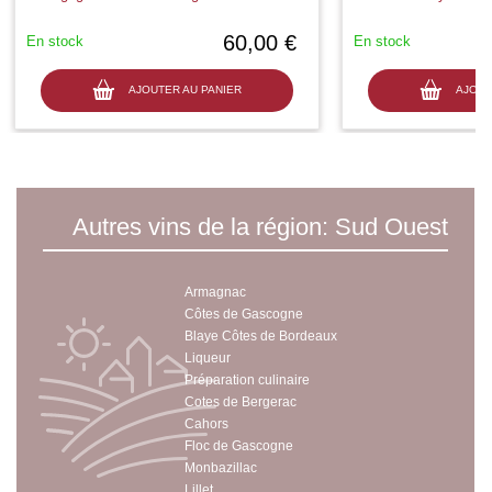
60,00 €
En stock
En stock
AJOUTER AU PANIER
AJOUT
Autres vins de la région: Sud Ouest
Armagnac
Côtes de Gascogne
Blaye Côtes de Bordeaux
Liqueur
Préparation culinaire
Cotes de Bergerac
Cahors
Floc de Gascogne
Monbazillac
Lillet