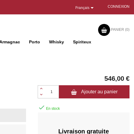

CONNEXION
Français
PANIER
(0)
Armagnac
Porto
Whisky
Spiriteux
546,00 €
Ajouter au panier

En stock
Livraison gratuite