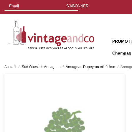
S'ABONNER
PROMOT
Champag
Accueil
Sud Ouest
Armagnac
Armagnac Dupeyron millésime
Armagn