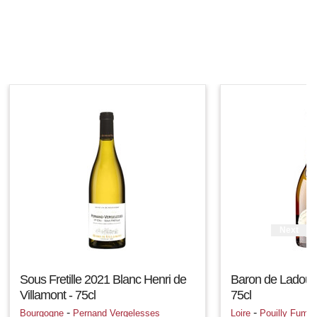
Next
Sous Fretille 2021 Blanc Henri de
Baron de Ladouce
Villamont - 75cl
75cl
-
-
Bourgogne
Pernand Vergelesses
Loire
Pouilly Fumé