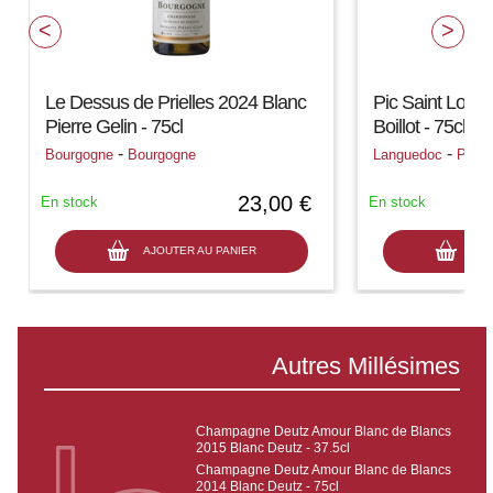
Le Dessus de Prielles 2024 Blanc
Pic Saint Loup
Pierre Gelin - 75cl
Boillot - 75cl
-
-
Bourgogne
Bourgogne
Languedoc
Pic S
23,00 €
En stock
En stock
AJOUTER AU PANIER
AJO
Autres Millésimes
Champagne Deutz Amour Blanc de Blancs
2015 Blanc Deutz - 37.5cl
Champagne Deutz Amour Blanc de Blancs
2014 Blanc Deutz - 75cl