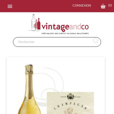

(0)
CONNEXION