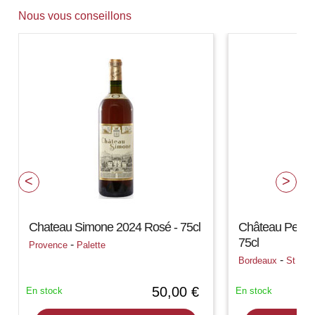
Nous vous conseillons
Chateau Simone 2024 Rosé - 75cl
Château Petit 
75cl
-
Provence
Palette
-
Bordeaux
St Est
50,00 €
En stock
En stock