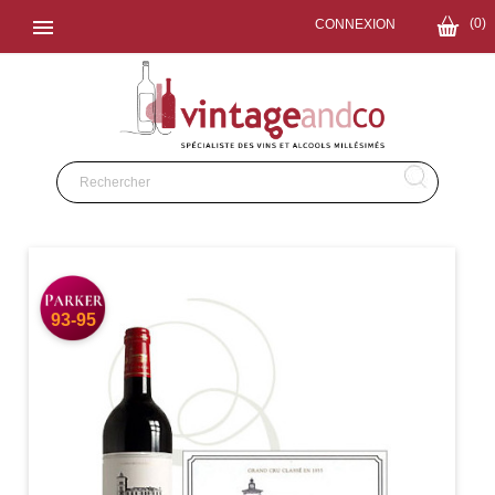
×
10€ OFFERTS

(0)
CONNEXION
S'ABONNER
93-95