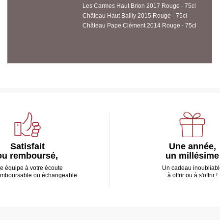
Les Carmes Haut Brion 2017 Rouge - 75cl
Château Haut Bailly 2015 Rouge - 75cl
Château Pape Clément 2014 Rouge - 75cl
Satisfait
Une année,
ou remboursé,
un millésime
e équipe à votre écoute
Un cadeau inoubliabl
emboursable ou échangeable
à offrir ou à s'offrir !