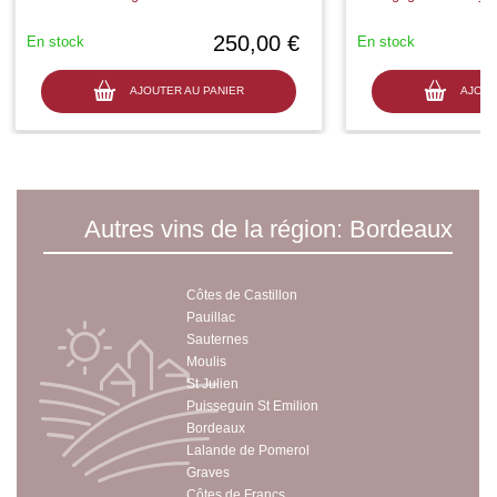
250,00 €
En stock
En stock
AJOUTER AU PANIER
AJOUT
Autres vins de la région: Bordeaux
Côtes de Castillon
Pauillac
Sauternes
Moulis
St Julien
Puisseguin St Emilion
Bordeaux
Lalande de Pomerol
Graves
Côtes de Francs