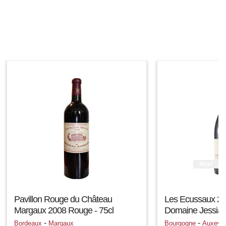
Next
Pavillon Rouge du Château
Les Ecussaux 20
Margaux 2008 Rouge - 75cl
Domaine Jessiau
-
-
Bordeaux
Margaux
Bourgogne
Auxey 