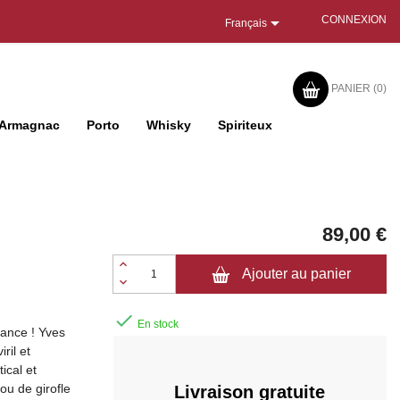

CONNEXION
Français
PANIER
(0)
Armagnac
Porto
Whisky
Spiriteux
89,00 €
Ajouter au panier

En stock
tance ! Yves
ril et
ical et
lou de girofle
Livraison gratuite