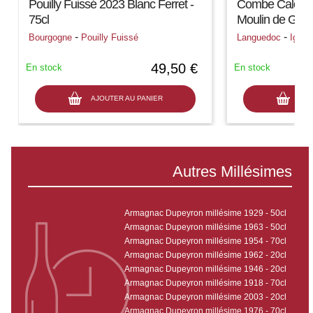
Pouilly Fuissé 2023 Blanc Ferret -
Combe Calcair
75cl
Moulin de Gass
-
-
Bourgogne
Pouilly Fuissé
Languedoc
Igp
49,50 €
En stock
En stock
AJOUTER AU PANIER
AJO
Autres Millésimes
Armagnac Dupeyron millésime 1929 - 50cl
Armagnac Dupeyron millésime 1963 - 50cl
Armagnac Dupeyron millésime 1954 - 70cl
Armagnac Dupeyron millésime 1962 - 20cl
Armagnac Dupeyron millésime 1946 - 20cl
Armagnac Dupeyron millésime 1918 - 70cl
Armagnac Dupeyron millésime 2003 - 20cl
Armagnac Dupeyron millésime 1976 - 70cl