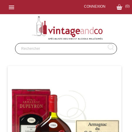

(0)
CONNEXION