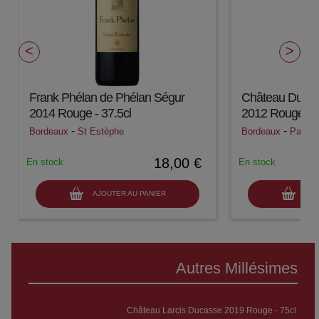
Frank Phélan de Phélan Ségur
Château Duhart
2014 Rouge - 37.5cl
2012 Rouge - 7
-
-
Bordeaux
St Estèphe
Bordeaux
Pauilla
18,00 €
En stock
En stock
AJOUTER AU PANIER
AJO
Autres Millésimes
Château Larcis Ducasse 2019 Rouge - 75cl