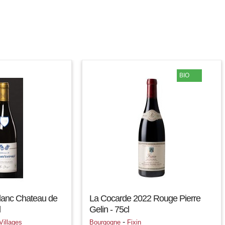
BIO
lanc Chateau de
La Cocarde 2022 Rouge Pierre
l
Gelin - 75cl
-
illages
Bourgogne
Fixin