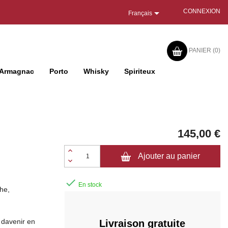

CONNEXION
Français
PANIER
(0)
Armagnac
Porto
Whisky
Spiriteux
145,00 €
Ajouter au panier

En stock
he,
 davenir en
Livraison gratuite