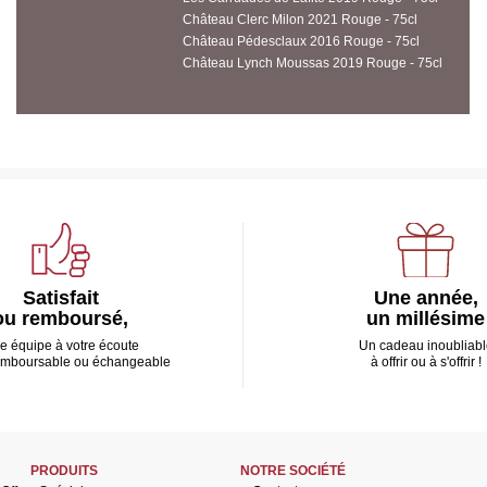
Château Clerc Milon 2021 Rouge - 75cl
Château Pédesclaux 2016 Rouge - 75cl
Château Lynch Moussas 2019 Rouge - 75cl
Satisfait
Une année,
ou remboursé,
un millésime
e équipe à votre écoute
Un cadeau inoubliabl
emboursable ou échangeable
à offrir ou à s'offrir !
PRODUITS
NOTRE SOCIÉTÉ