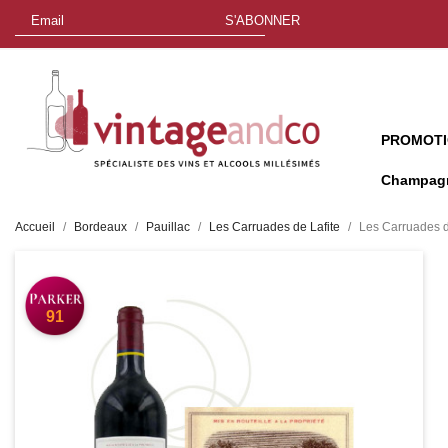
S'ABONNER
PROMOT
Champag
Accueil
Bordeaux
Pauillac
Les Carruades de Lafite
Les Carruades d
91