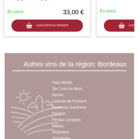
33,00 €
En stock
En stock
AJOUTER AU PANIER
AJOUT
Autres vins de la région: Bordeaux
Haut Médoc
Ste Croix du Mont
Moulis
Lalande de Pomerol
Bordeaux Supérieur
Pauillac
Pessac Léognan
Médoc
St Emilion
St Estèphe