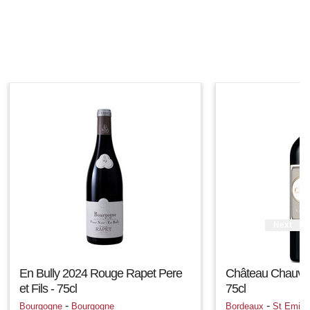
Next
En Bully 2024 Rouge Rapet Pere
Château Chauvin
et Fils - 75cl
75cl
-
-
Bourgogne
Bourgogne
Bordeaux
St Emilio