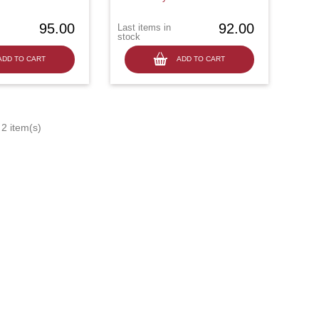
95.00
92.00
Last items in
stock
ADD TO CART
ADD TO CART
2 item(s)