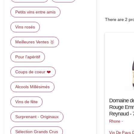
Petits vins entre amis
There are 2 pr
Vins rosés
Meilleures Ventes 🥇
Pour l'apéritif
Coups de coeur ❤️
Alcools Millésimés
Domaine de
Vins de fête
Rouge Em
Reynaud - 
Surprenant - Originaux
-
Rhone
Sélection Grands Crus
Vin De Pays 