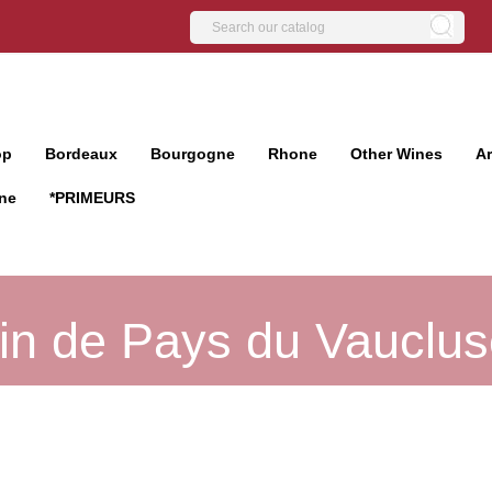
op
Bordeaux
Bourgogne
Rhone
Other Wines
A
ne
*PRIMEURS
in de Pays du Vauclu