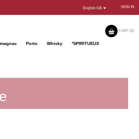

SIGN IN
English GB
CART
(0)
rmagnac
Porto
Whisky
*SPIRITUEUX
se