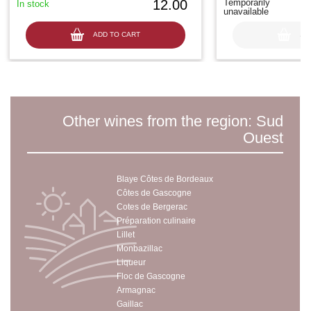
12.00
Temporarily
In stock
unavailable
ADD TO CART
AD
Other wines from the region: Sud
Ouest
Blaye Côtes de Bordeaux
Côtes de Gascogne
Cotes de Bergerac
Préparation culinaire
Lillet
Monbazillac
Liqueur
Floc de Gascogne
Armagnac
Gaillac