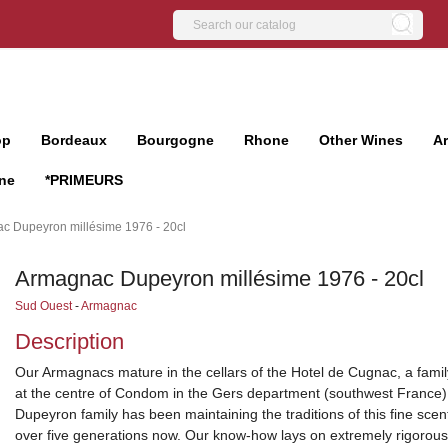
op
Bordeaux
Bourgogne
Rhone
Other Wines
A
ne
*PRIMEURS
c Dupeyron millésime 1976 - 20cl
Armagnac Dupeyron millésime 1976 - 20cl
Sud Ouest
-
Armagnac
Description
Our Armagnacs mature in the cellars of the Hotel de Cugnac, a famil
at the centre of Condom in the Gers department (southwest France)
Dupeyron family has been maintaining the traditions of this fine scent
over five generations now. Our know-how lays on extremely rigorous