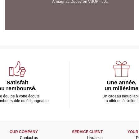
Armagnac Dupeyron VSOP - 50cl
Satisfait
Une année,
ou remboursé,
un millésime
e équipe à votre écoute
Un cadeau inoubliabl
emboursable ou échangeable
à offrir ou à s'offrir !
OUR COMPANY
SERVICE CLIENT
YOUR
Contact us
Livraison
P