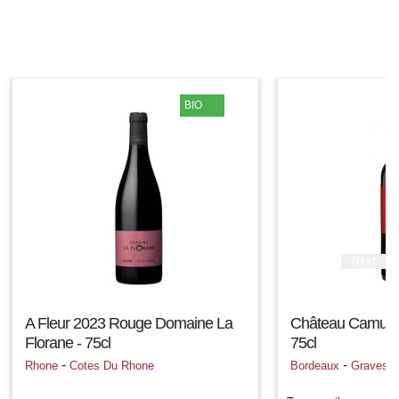
BIO
Next
A Fleur 2023 Rouge Domaine La
Château Camus 
Florane - 75cl
75cl
-
-
Rhone
Cotes Du Rhone
Bordeaux
Graves