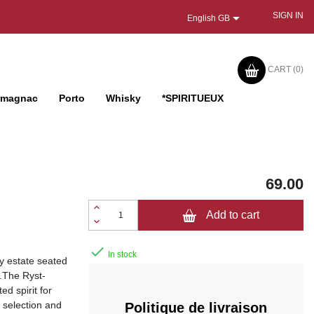

SIGN IN
English GB
CART
(0)
rmagnac
Porto
Whisky
*SPIRITUEUX
69.00
Add to cart

In stock
y estate seated
.The Ryst-
ed spirit for
 selection and
Politique de livraison