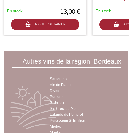
13,00 €
En stock
En stock
AJOUTER AU PANIER
AJOUT
Autres vins de la région: Bordeaux
Sauternes
Vin de France
Divers
Pomerol
St Julien
Ste Croix du Mont
Lalande de Pomerol
Puisseguin St Emilion
Médoc
Moulis