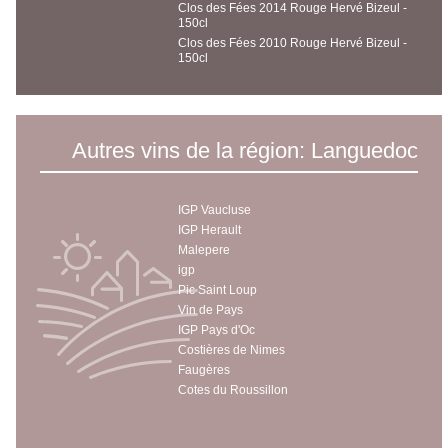
Clos des Fées 2014 Rouge Hervé Bizeul -
150cl
Clos des Fées 2010 Rouge Hervé Bizeul -
150cl
Autres vins de la région: Languedoc
IGP Vaucluse
IGP Herault
Malepere
igp
Pic Saint Loup
Vin de Pays
IGP Pays d'Oc
Costières de Nimes
Faugères
Cotes du Roussillon