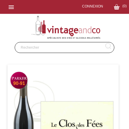

(0)
CONNEXION
90-91