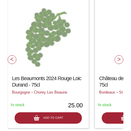
Les Beaumonts 2024 Rouge Loic
Château de Pr
Durand - 75cl
75cl
-
-
Bourgogne
Chorey Les Beaune
Bordeaux
St Emi
25.00
In stock
In stock
ADD TO CART