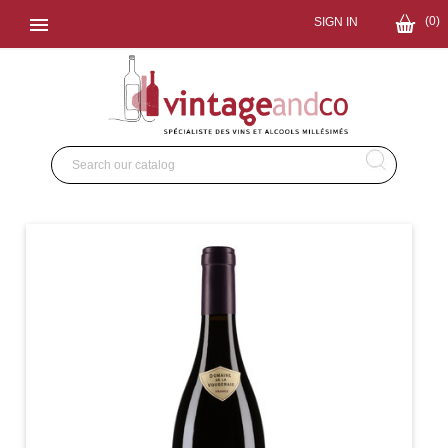

(0)
SIGN IN