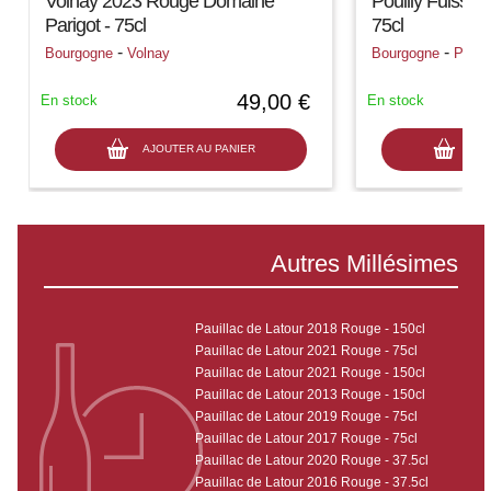
Volnay 2023 Rouge Domaine
Pouilly Fuissé 
Parigot - 75cl
75cl
-
-
Bourgogne
Volnay
Bourgogne
Pouil
49,00 €
En stock
En stock
AJOUTER AU PANIER
AJO
Autres Millésimes
Pauillac de Latour 2018 Rouge - 150cl
Pauillac de Latour 2021 Rouge - 75cl
Pauillac de Latour 2021 Rouge - 150cl
Pauillac de Latour 2013 Rouge - 150cl
Pauillac de Latour 2019 Rouge - 75cl
Pauillac de Latour 2017 Rouge - 75cl
Pauillac de Latour 2020 Rouge - 37.5cl
Pauillac de Latour 2016 Rouge - 37.5cl