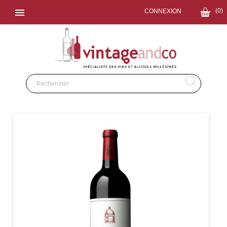

(0)
CONNEXION