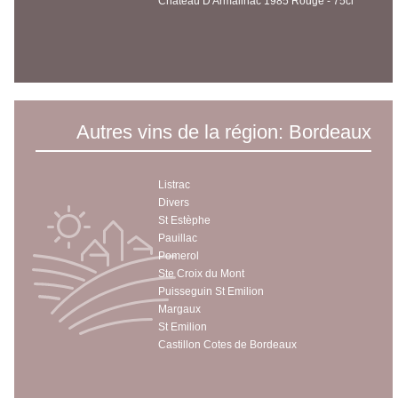
Château D'Armailhac 1985 Rouge - 75cl
Autres vins de la région: Bordeaux
Listrac
Divers
St Estèphe
Pauillac
Pomerol
Ste Croix du Mont
Puisseguin St Emilion
Margaux
St Emilion
Castillon Cotes de Bordeaux