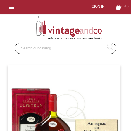

(0)
SIGN IN